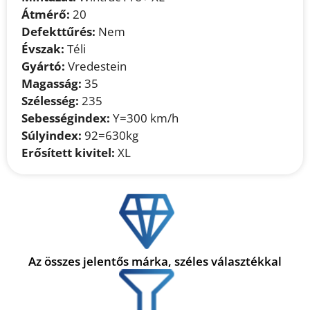
Átmérő:
20
Defekttűrés:
Nem
Évszak:
Téli
Gyártó:
Vredestein
Magasság:
35
Szélesség:
235
Sebességindex:
Y=300 km/h
Súlyindex:
92=630kg
Erősített kivitel:
XL
Az összes jelentős márka, széles választékkal