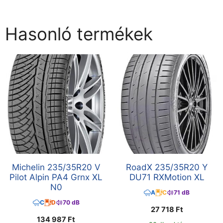
Hasonló termékek
Michelin 235/35R20 V
RoadX 235/35R20 Y
Pilot Alpin PA4 Grnx XL
DU71 RXMotion XL
N0
A
C
71 dB
C
D
70 dB
27 718
Ft
134 987
Ft