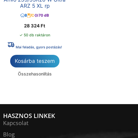
ARZ 5 XL rp
B
C
70 dB
28 324
Ft
✓ 50 db raktáron
Mai feladás, gyors postázás!
Kosárba teszem
Összehasonlítás
HASZNOS LINKEK
Kapcsolat
Blog