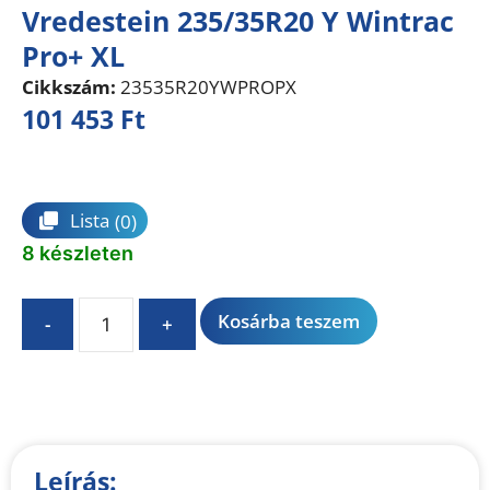
Vredestein 235/35R20 Y Wintrac
Pro+ XL
Cikkszám:
23535R20YWPROPX
101 453
Ft
Összehasonlítás
Lista
(0)
8 készleten
A
Kosárba teszem
-
+
l
t
e
r
n
Leírás:
a