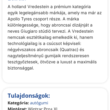
t
A holland Vredestein a prémium kategória
i
egyik legelegánsabb márkája, amely ma már az
v
Apollo Tyres csoport része. A márka
e
különlegessége, hogy abroncsai dizájnját a
:
neves Giugiaro stúdió tervezi. A Vredestein
nemcsak esztétikailag emelkedik ki, hanem
technológiailag is a csúcsot képviseli:
négyévszakos abroncsaik (Quatrac) és
nagyteljesítményű gumijaik rendszeresen
tesztgyőztesek, ötvözve a luxust a maximális
biztonsággal.
Tulajdonságok:
Kategória:
autógumi
Mintázat:
Wintrac Pro+ XL