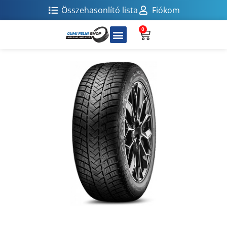
Összehasonlító lista
Fiókom
0