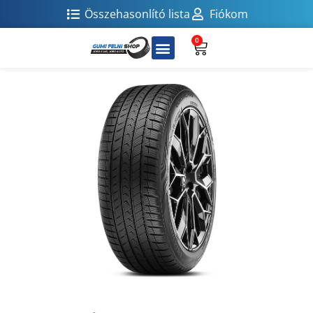
Összehasonlító lista
Fiókom
0