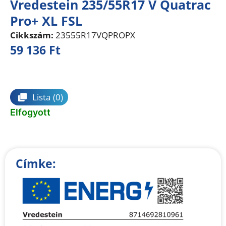
Vredestein 235/55R17 V Quatrac
Pro+ XL FSL
Cikkszám:
23555R17VQPROPX
59 136
Ft
Összehasonlítás
Lista
(0)
Elfogyott
Címke: