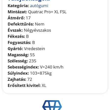
Kategória:
autógumi
Mintázat:
Quatrac Pro+ XL FSL
Átmérő:
17
Defekttűrés:
Nem
Évszak:
Négyévszakos
Fékezés:
B
Fogyasztás:
B
Gyártó:
Vredestein
Magasság:
55
Szélesség:
235
Sebességindex:
V=240 km/h
Súlyindex:
103=875kg
Zajhatás:
72
Erősített kivitel:
XL