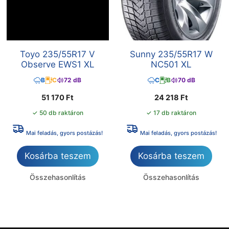
Toyo 235/55R17 V
Sunny 235/55R17 W
Observe EWS1 XL
NC501 XL
B
C
72 dB
C
B
70 dB
51 170
Ft
24 218
Ft
✓ 50 db raktáron
✓ 17 db raktáron
Mai feladás, gyors postázás!
Mai feladás, gyors postázás!
Kosárba teszem
Kosárba teszem
Összehasonlítás
Összehasonlítás