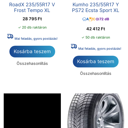
RoadX 235/55R17 V
Kumho 235/55R17 Y
Frost Tempo XL
PS72 Ecsta Sport XL
28 795
Ft
A
C
72 dB
✓ 20 db raktáron
42 412
Ft
✓ 50 db raktáron
Mai feladás, gyors postázás!
Mai feladás, gyors postázás!
Kosárba teszem
Kosárba teszem
Összehasonlítás
Összehasonlítás