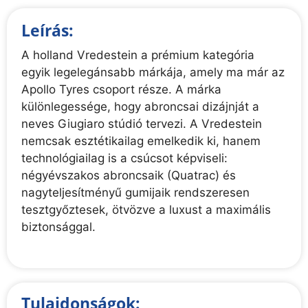
Leírás:
A holland Vredestein a prémium kategória
egyik legelegánsabb márkája, amely ma már az
Apollo Tyres csoport része. A márka
különlegessége, hogy abroncsai dizájnját a
neves Giugiaro stúdió tervezi. A Vredestein
nemcsak esztétikailag emelkedik ki, hanem
technológiailag is a csúcsot képviseli:
négyévszakos abroncsaik (Quatrac) és
nagyteljesítményű gumijaik rendszeresen
tesztgyőztesek, ötvözve a luxust a maximális
biztonsággal.
Tulajdonságok: