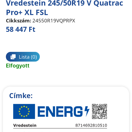
Vredestein 245/50R19 V Quatrac
Pro+ XL FSL
Cikkszám:
24550R19VQPRPX
58 447
Ft
Összehasonlítás
Lista
(0)
Elfogyott
Címke: