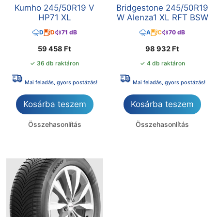
Kumho 245/50R19 V
Bridgestone 245/50R19
HP71 XL
W Alenza1 XL RFT BSW
D
D
71 dB
A
C
70 dB
59 458
Ft
98 932
Ft
✓ 36 db raktáron
✓ 4 db raktáron
Mai feladás, gyors postázás!
Mai feladás, gyors postázás!
Kosárba teszem
Kosárba teszem
Összehasonlítás
Összehasonlítás