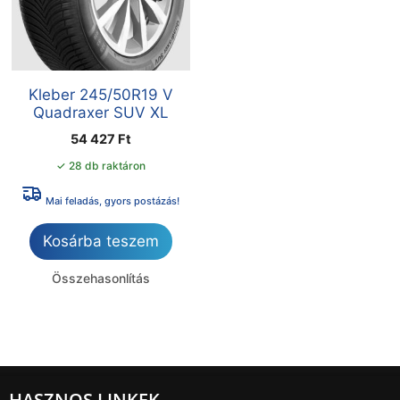
Kleber 245/50R19 V
Quadraxer SUV XL
54 427
Ft
✓ 28 db raktáron
Mai feladás, gyors postázás!
Kosárba teszem
Összehasonlítás
HASZNOS LINKEK