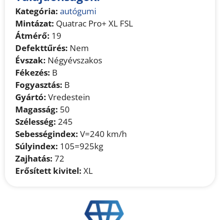
Kategória:
autógumi
Mintázat:
Quatrac Pro+ XL FSL
Átmérő:
19
Defekttűrés:
Nem
Évszak:
Négyévszakos
Fékezés:
B
Fogyasztás:
B
Gyártó:
Vredestein
Magasság:
50
Szélesség:
245
Sebességindex:
V=240 km/h
Súlyindex:
105=925kg
Zajhatás:
72
Erősített kivitel:
XL