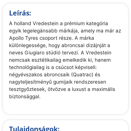
Leírás:
A holland Vredestein a prémium kategória
egyik legelegánsabb márkája, amely ma már az
Apollo Tyres csoport része. A márka
különlegessége, hogy abroncsai dizájnját a
neves Giugiaro stúdió tervezi. A Vredestein
nemcsak esztétikailag emelkedik ki, hanem
technológiailag is a csúcsot képviseli:
négyévszakos abroncsaik (Quatrac) és
nagyteljesítményű gumijaik rendszeresen
tesztgyőztesek, ötvözve a luxust a maximális
biztonsággal.
Tulajdonságok: