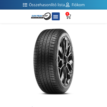
Összehasonlító lista
Fiókom
0