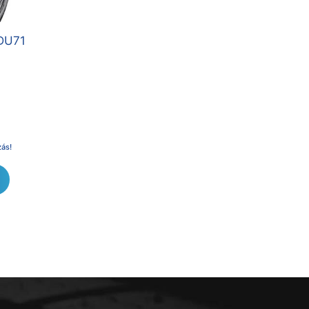
DU71
zás!