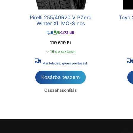
Pirelli 255/40R20 V PZero
Toyo 
Winter XL MO-S ncs
B
B
72 dB
119 619
Ft
✓ 16 db raktáron
Mai feladás, gyors postázás!
Kosárba teszem
Összehasonlítás