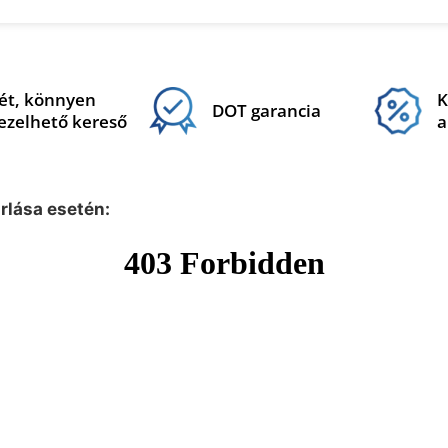
ét, könnyen
K
DOT garancia
ezelhető kereső
a
árlása esetén: