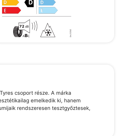
Tyres csoport része. A márka
esztétikailag emelkedik ki, hanem
gumijaik rendszeresen tesztgyőztesek,