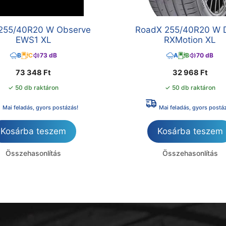
255/40R20 W Observe
RoadX 255/40R20 W 
EWS1 XL
RXMotion XL
B
C
73 dB
A
B
70 dB
73 348
Ft
32 968
Ft
✓ 50 db raktáron
✓ 50 db raktáron
Mai feladás, gyors postázás!
Mai feladás, gyors postá
Kosárba teszem
Kosárba teszem
Összehasonlítás
Összehasonlítás