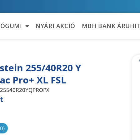
TÓGUMI
NYÁRI AKCIÓ
MBH BANK ÁRUHIT
stein 255/40R20 Y
ac Pro+ XL FSL
25540R20YQPROPX
t
sonlítás
(0)