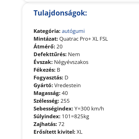
Tulajdonságok:
Kategória:
autógumi
Mintázat:
Quatrac Pro+ XL FSL
Átmérő:
20
Defekttűrés:
Nem
Évszak:
Négyévszakos
Fékezés:
B
Fogyasztás:
D
Gyártó:
Vredestein
Magasság:
40
Szélesség:
255
Sebességindex:
Y=300 km/h
Súlyindex:
101=825kg
Zajhatás:
72
Erősített kivitel:
XL