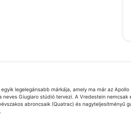
 egyik legelegánsabb márkája, amely ma már az Apollo 
a neves Giugiaro stúdió tervezi. A Vredestein nemcsak 
égyévszakos abroncsaik (Quatrac) és nagyteljesítményű 
.