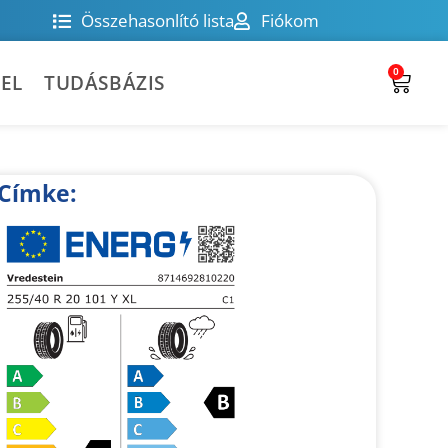
Összehasonlító lista
Fiókom
0
EL
TUDÁSBÁZIS
Címke: