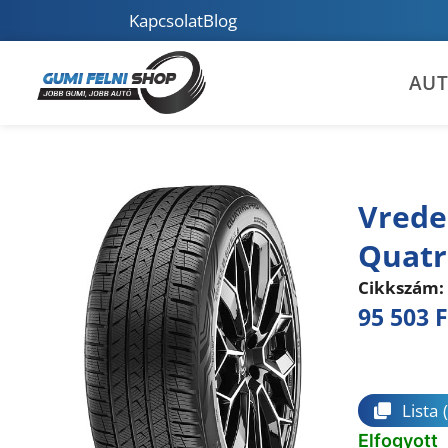
Kapcsolat
Blog
AU
Vrede
Quatr
Cikkszám:
95 503
F
Összeha
Lista
Elfogyott