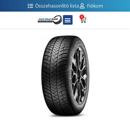
Összehasonlító lista
Fiókom
0