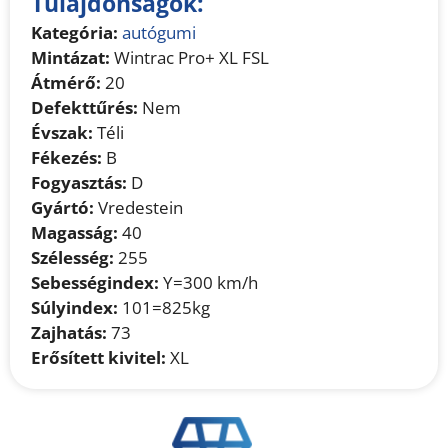
Tulajdonságok:
Kategória:
autógumi
Mintázat:
Wintrac Pro+ XL FSL
Átmérő:
20
Defekttűrés:
Nem
Évszak:
Téli
Fékezés:
B
Fogyasztás:
D
Gyártó:
Vredestein
Magasság:
40
Szélesség:
255
Sebességindex:
Y=300 km/h
Súlyindex:
101=825kg
Zajhatás:
73
Erősített kivitel:
XL