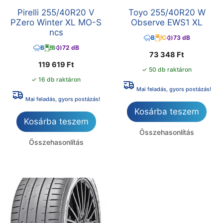
Pirelli 255/40R20 V
Toyo 255/40R20 W
PZero Winter XL MO-S
Observe EWS1 XL
ncs
B
C
73 dB
B
B
72 dB
73 348
Ft
119 619
Ft
✓ 50 db raktáron
✓ 16 db raktáron
Mai feladás, gyors postázás!
Mai feladás, gyors postázás!
Kosárba teszem
Kosárba teszem
Összehasonlítás
Összehasonlítás