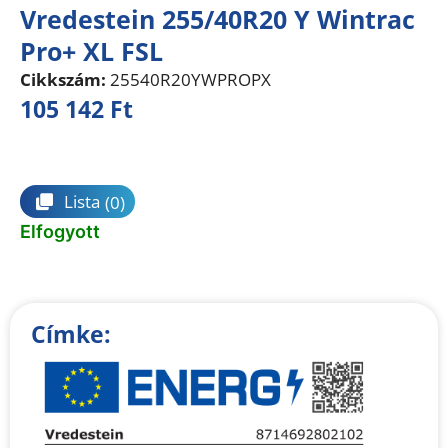
Vredestein 255/40R20 Y Wintrac
Pro+ XL FSL
Cikkszám:
25540R20YWPROPX
105 142
Ft
Összehasonlítás
Lista
(0)
Elfogyott
Címke: