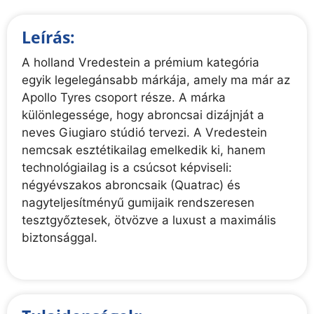
Leírás:
A holland Vredestein a prémium kategória
egyik legelegánsabb márkája, amely ma már az
Apollo Tyres csoport része. A márka
különlegessége, hogy abroncsai dizájnját a
neves Giugiaro stúdió tervezi. A Vredestein
nemcsak esztétikailag emelkedik ki, hanem
technológiailag is a csúcsot képviseli:
négyévszakos abroncsaik (Quatrac) és
nagyteljesítményű gumijaik rendszeresen
tesztgyőztesek, ötvözve a luxust a maximális
biztonsággal.