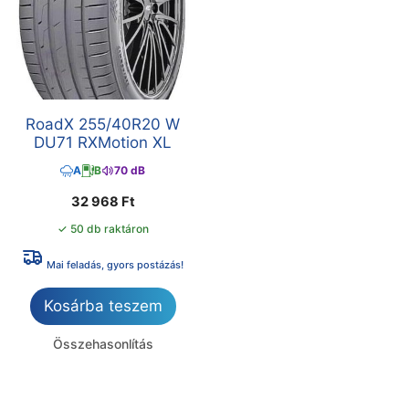
RoadX 255/40R20 W
DU71 RXMotion XL
A
B
70 dB
32 968
Ft
✓ 50 db raktáron
Mai feladás, gyors postázás!
Kosárba teszem
Összehasonlítás