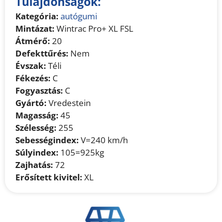
Tulajdonságok:
Kategória:
autógumi
Mintázat:
Wintrac Pro+ XL FSL
Átmérő:
20
Defekttűrés:
Nem
Évszak:
Téli
Fékezés:
C
Fogyasztás:
C
Gyártó:
Vredestein
Magasság:
45
Szélesség:
255
Sebességindex:
V=240 km/h
Súlyindex:
105=925kg
Zajhatás:
72
Erősített kivitel:
XL