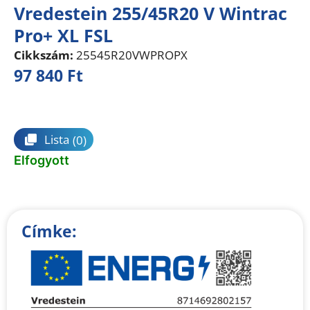
Vredestein 255/45R20 V Wintrac
Pro+ XL FSL
Cikkszám:
25545R20VWPROPX
97 840
Ft
Összehasonlítás
Lista
(0)
Elfogyott
Címke: