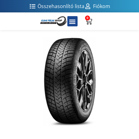
Összehasonlító lista
Fiókom
0