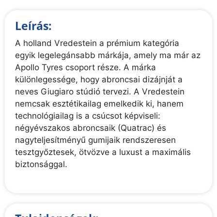
Leírás:
A holland Vredestein a prémium kategória
egyik legelegánsabb márkája, amely ma már az
Apollo Tyres csoport része. A márka
különlegessége, hogy abroncsai dizájnját a
neves Giugiaro stúdió tervezi. A Vredestein
nemcsak esztétikailag emelkedik ki, hanem
technológiailag is a csúcsot képviseli:
négyévszakos abroncsaik (Quatrac) és
nagyteljesítményű gumijaik rendszeresen
tesztgyőztesek, ötvözve a luxust a maximális
biztonsággal.