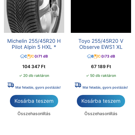
Michelin 255/45R20 H
Toyo 255/45R20 V
Pilot Alpin 5 HXL *
Observe EWS1 XL
C
C
71 dB
B
C
73 dB
104 347
Ft
67 189
Ft
✓ 20 db raktáron
✓ 50 db raktáron
Mai feladás, gyors postázás!
Mai feladás, gyors postázás!
Kosárba teszem
Kosárba teszem
Összehasonlítás
Összehasonlítás