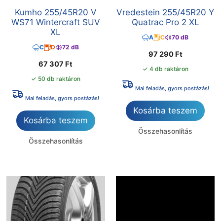
Kumho 255/45R20 V
Vredestein 255/45R20 Y
WS71 Wintercraft SUV
Quatrac Pro 2 XL
XL
A
C
70 dB
C
D
72 dB
97 290
Ft
67 307
Ft
✓ 4 db raktáron
✓ 50 db raktáron
Mai feladás, gyors postázás!
Mai feladás, gyors postázás!
Kosárba teszem
Kosárba teszem
Összehasonlítás
Összehasonlítás