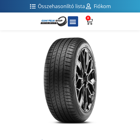
Összehasonlító lista
Fiókom
0