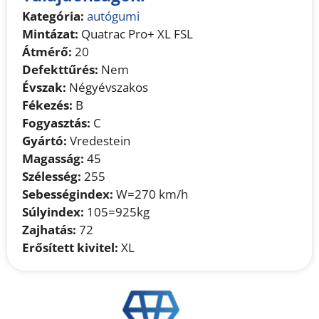
Kategória:
autógumi
Mintázat:
Quatrac Pro+ XL FSL
Átmérő:
20
Defekttűrés:
Nem
Évszak:
Négyévszakos
Fékezés:
B
Fogyasztás:
C
Gyártó:
Vredestein
Magasság:
45
Szélesség:
255
Sebességindex:
W=270 km/h
Súlyindex:
105=925kg
Zajhatás:
72
Erősített kivitel:
XL