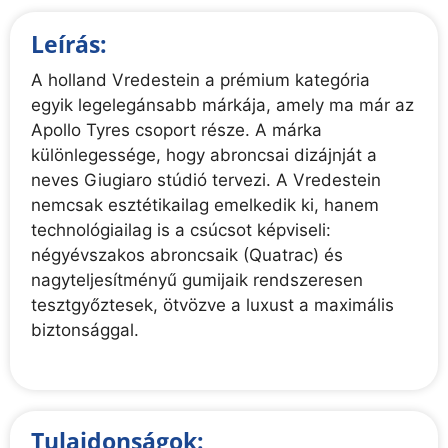
Leírás:
A holland Vredestein a prémium kategória
egyik legelegánsabb márkája, amely ma már az
Apollo Tyres csoport része. A márka
különlegessége, hogy abroncsai dizájnját a
neves Giugiaro stúdió tervezi. A Vredestein
nemcsak esztétikailag emelkedik ki, hanem
technológiailag is a csúcsot képviseli:
négyévszakos abroncsaik (Quatrac) és
nagyteljesítményű gumijaik rendszeresen
tesztgyőztesek, ötvözve a luxust a maximális
biztonsággal.
Tulajdonságok: