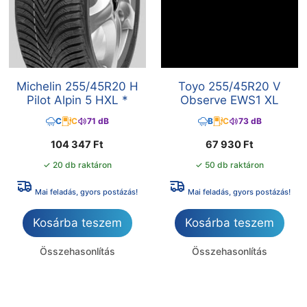
Michelin 255/45R20 H
Toyo 255/45R20 V
Pilot Alpin 5 HXL *
Observe EWS1 XL
C
C
71 dB
B
C
73 dB
104 347
Ft
67 930
Ft
✓ 20 db raktáron
✓ 50 db raktáron
Mai feladás, gyors postázás!
Mai feladás, gyors postázás!
Kosárba teszem
Kosárba teszem
Összehasonlítás
Összehasonlítás