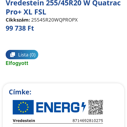
Vredestein 255/45R20 W Quatrac
Pro+ XL FSL
Cikkszám:
25545R20WQPROPX
99 738
Ft
Összehasonlítás
Lista
(0)
Elfogyott
Címke: