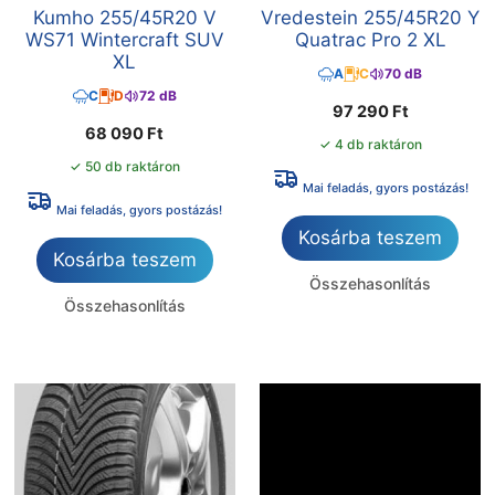
Kumho 255/45R20 V
Vredestein 255/45R20 Y
WS71 Wintercraft SUV
Quatrac Pro 2 XL
XL
A
C
70 dB
C
D
72 dB
97 290
Ft
68 090
Ft
✓ 4 db raktáron
✓ 50 db raktáron
Mai feladás, gyors postázás!
Mai feladás, gyors postázás!
Kosárba teszem
Kosárba teszem
Összehasonlítás
Összehasonlítás