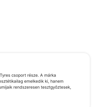
Tyres csoport része. A márka
esztétikailag emelkedik ki, hanem
gumijaik rendszeresen tesztgyőztesek,