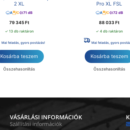
2 XL
Pro XL FSL
A
C
71 dB
A
C
72 dB
79 345
Ft
88 033
Ft
✓ 13 db raktáron
✓ 4 db raktáron
Mai feladás, gyors postázás!
Mai feladás, gyors postá
Kosárba teszem
Kosárba teszem
Összehasonlítás
Összehasonlítás
VÁSÁRLÁSI INFORMÁCIÓK
K
Szállítási információk