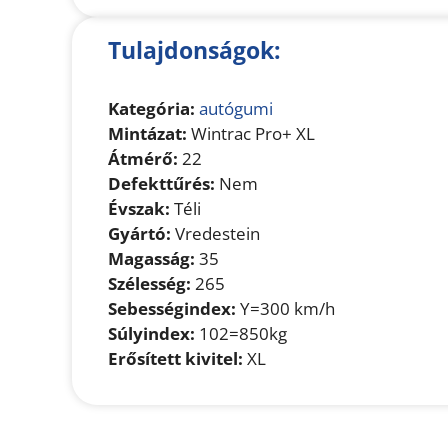
Tulajdonságok:
Kategória:
autógumi
Mintázat:
Wintrac Pro+ XL
Átmérő:
22
Defekttűrés:
Nem
Évszak:
Téli
Gyártó:
Vredestein
Magasság:
35
Szélesség:
265
Sebességindex:
Y=300 km/h
Súlyindex:
102=850kg
Erősített kivitel:
XL