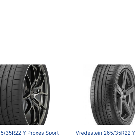
5/35R22 Y Proxes Sport
Vredestein 265/35R22 Y