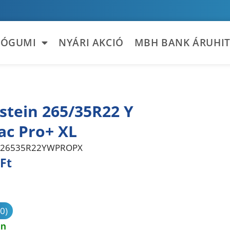
TÓGUMI
NYÁRI AKCIÓ
MBH BANK ÁRUHIT
stein 265/35R22 Y
ac Pro+ XL
26535R22YWPROPX
Ft
sonlítás
(0)
en