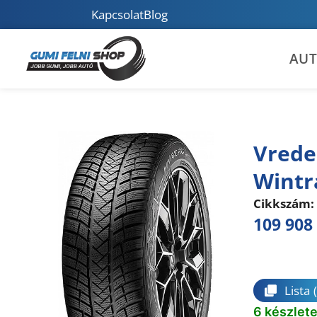
Kapcsolat
Blog
AU
Vrede
Wintr
Cikkszám:
109 908
Összeha
Lista
6 készlet