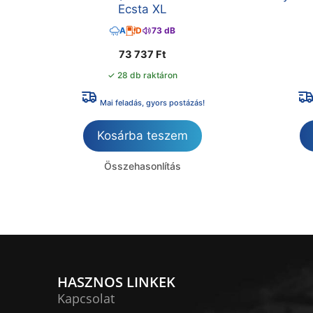
Ecsta XL
A
D
73 dB
73 737
Ft
✓ 28 db raktáron
Mai feladás, gyors postázás!
Kosárba teszem
Összehasonlítás
HASZNOS LINKEK
Kapcsolat