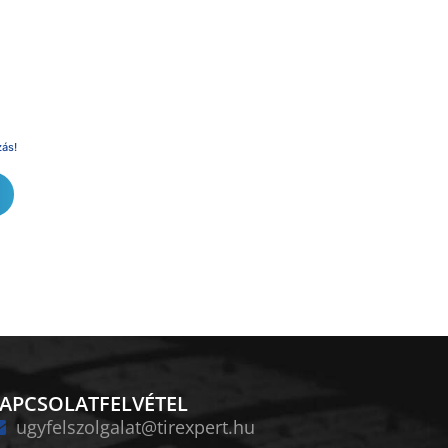
zás!
APCSOLATFELVÉTEL
ugyfelszolgalat@tirexpert.hu