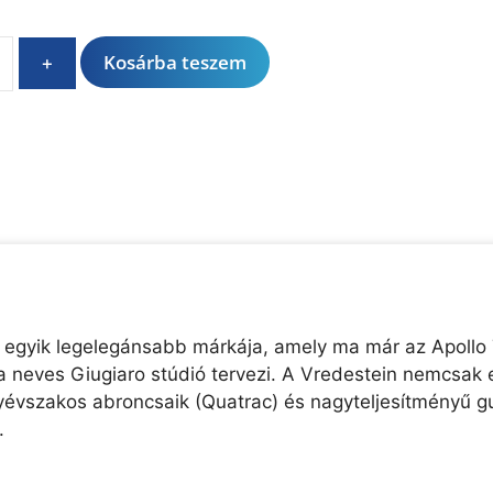
A
Kosárba teszem
+
l
t
e
r
n
a
t
i
v
e
 egyik legelegánsabb márkája, amely ma már az Apollo 
:
a neves Giugiaro stúdió tervezi. A Vredestein nemcsak 
égyévszakos abroncsaik (Quatrac) és nagyteljesítményű 
.