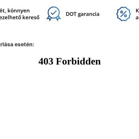
ét, könnyen
K
DOT garancia
ezelhető kereső
a
árlása esetén: