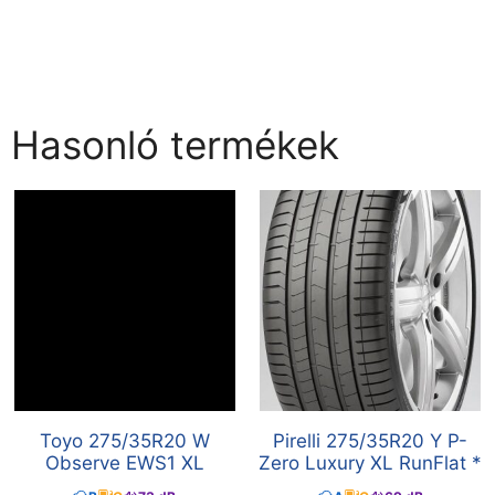
Hasonló termékek
Toyo 275/35R20 W
Pirelli 275/35R20 Y P-
Observe EWS1 XL
Zero Luxury XL RunFlat *