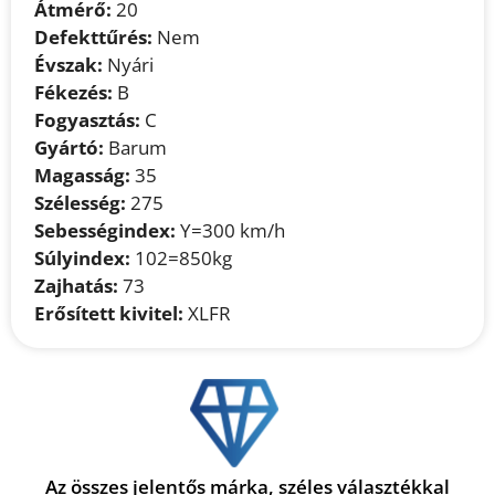
Átmérő:
20
Defekttűrés:
Nem
Évszak:
Nyári
Fékezés:
B
Fogyasztás:
C
Gyártó:
Barum
Magasság:
35
Szélesség:
275
Sebességindex:
Y=300 km/h
Súlyindex:
102=850kg
Zajhatás:
73
Erősített kivitel:
XLFR
Az összes jelentős márka, széles választékkal