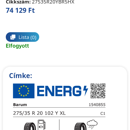
Cikkszám:
27535R20YBR5HX
74 129
Ft
Összehasonlítás
Lista
(0)
Elfogyott
Címke: