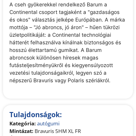
A cseh gyökerekkel rendelkező Barum a
Continental csoport tagjaként a "gazdaságos
és okos" választás jelképe Európában. A márka
mottója – "Jó abroncs, jó áron" – hűen tükrözi
üzletpolitikáját: a Continental technológiai
hátterét felhasználva kínálnak biztonságos és
hosszú élettartamú gumikat. A Barum
abroncsok különösen híresek magas
futásteljesítményükről és kiegyensúlyozott
vezetési tulajdonságaikról, legyen szó a
népszerű Bravuris vagy Polaris szériákról.
Tulajdonságok:
Kategória:
autógumi
Mintázat:
Bravuris 5HM XL FR