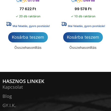
B
C
73 dB
A
C
69 dB
77 622
Ft
99 578
Ft
✓ 20 db raktáron
✓ 10 db raktáron
Mai feladás, gyors postázás!
Mai feladás, gyors postázás!
Kosárba teszem
Kosárba teszem
Összehasonlítás
Összehasonlítás
HASZNOS LINKEK
Kapcsolat
Blog
GY.I.K.