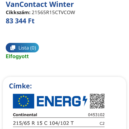
VanContact Winter
Cikkszám:
21565R15CTVCOW
83 344
Ft
Összehasonlítás
Lista
(0)
Elfogyott
Címke: