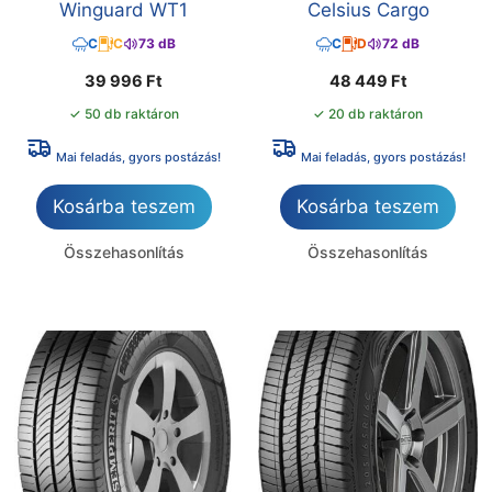
Winguard WT1
Celsius Cargo
C
C
73 dB
C
D
72 dB
39 996
Ft
48 449
Ft
✓ 50 db raktáron
✓ 20 db raktáron
Mai feladás, gyors postázás!
Mai feladás, gyors postázás!
Kosárba teszem
Kosárba teszem
Összehasonlítás
Összehasonlítás