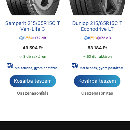
Semperit 215/65R15C T
Dunlop 215/65R15C T
Van-Life 3
Econodrive LT
B
C
72 dB
B
C
72 dB
49 594
Ft
53 184
Ft
✓ 8 db raktáron
✓ 50 db raktáron
Mai feladás, gyors postázás!
Mai feladás, gyors postázás!
Kosárba teszem
Kosárba teszem
Összehasonlítás
Összehasonlítás