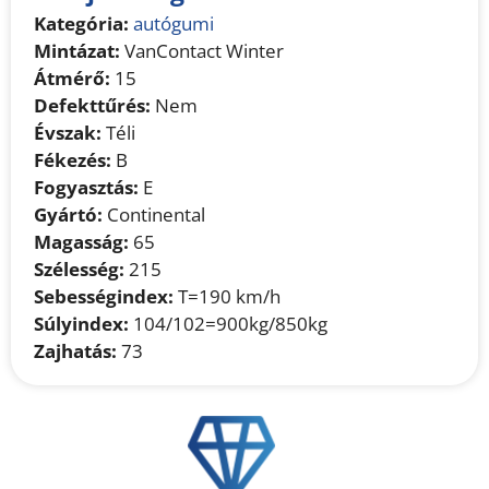
Kategória:
autógumi
Mintázat:
VanContact Winter
Átmérő:
15
Defekttűrés:
Nem
Évszak:
Téli
Fékezés:
B
Fogyasztás:
E
Gyártó:
Continental
Magasság:
65
Szélesség:
215
Sebességindex:
T=190 km/h
Súlyindex:
104/102=900kg/850kg
Zajhatás:
73