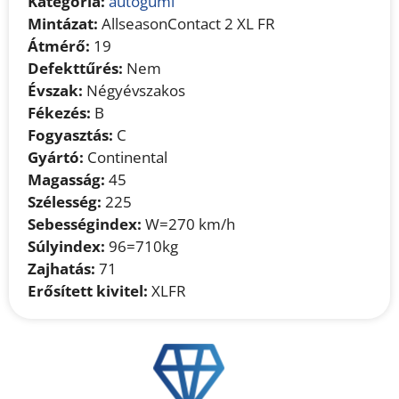
Kategória:
autógumi
Mintázat:
AllseasonContact 2 XL FR
Átmérő:
19
Defekttűrés:
Nem
Évszak:
Négyévszakos
Fékezés:
B
Fogyasztás:
C
Gyártó:
Continental
Magasság:
45
Szélesség:
225
Sebességindex:
W=270 km/h
Súlyindex:
96=710kg
Zajhatás:
71
Erősített kivitel:
XLFR