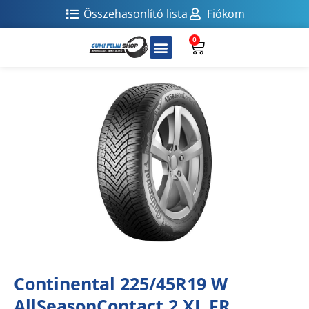
Összehasonlító lista
Fiókom
0
Continental 225/45R19 W
AllSeasonContact 2 XL FR