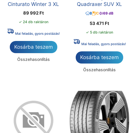
Cinturato Winter 3 XL
Quadraxer SUV XL
89 992
Ft
B
C
69 dB
✓ 24 db raktáron
53 471
Ft
✓ 5 db raktáron
Mai feladás, gyors postázás!
Mai feladás, gyors postázás!
Kosárba teszem
Kosárba teszem
Összehasonlítás
Összehasonlítás