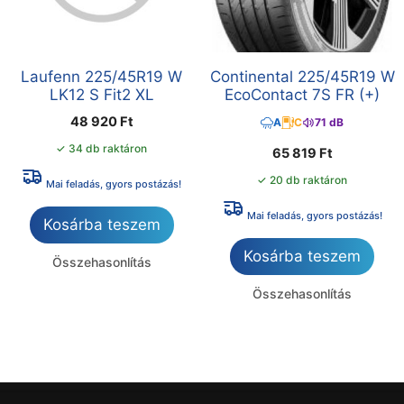
Laufenn 225/45R19 W
Continental 225/45R19 W
LK12 S Fit2 XL
EcoContact 7S FR (+)
48 920
Ft
A
C
71 dB
✓ 34 db raktáron
65 819
Ft
✓ 20 db raktáron
Mai feladás, gyors postázás!
Mai feladás, gyors postázás!
Kosárba teszem
Kosárba teszem
Összehasonlítás
Összehasonlítás