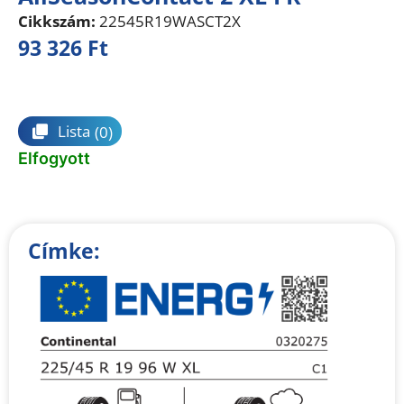
Cikkszám:
22545R19WASCT2X
93 326
Ft
Összehasonlítás
Lista
(0)
Elfogyott
Címke: