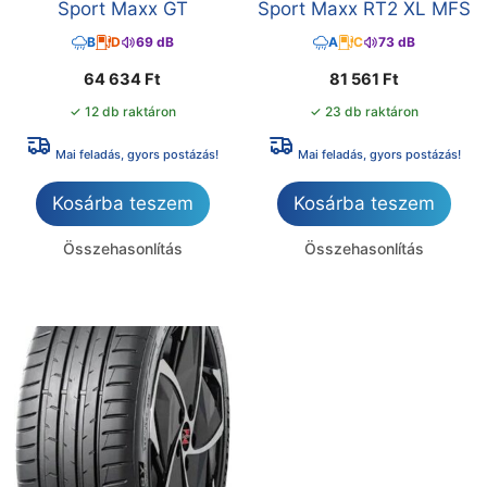
Sport Maxx GT
Sport Maxx RT2 XL MFS
B
D
69 dB
A
C
73 dB
64 634
Ft
81 561
Ft
✓ 12 db raktáron
✓ 23 db raktáron
Mai feladás, gyors postázás!
Mai feladás, gyors postázás!
Kosárba teszem
Kosárba teszem
Összehasonlítás
Összehasonlítás