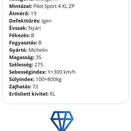
Mintázat:
Pilot Sport 4 XL ZP
Átmérő:
19
Defekttűrés:
Igen
Évszak:
Nyári
Fékezés:
B
Fogyasztás:
B
Gyártó:
Michelin
Magasság:
35
Szélesség:
275
Sebességindex:
Y=300 km/h
Súlyindex:
100=800kg
Zajhatás:
72
Erősített kivitel:
XL