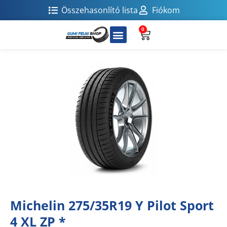
Összehasonlító lista
Fiókom
0
Michelin 275/35R19 Y Pilot Sport
4 XL ZP *