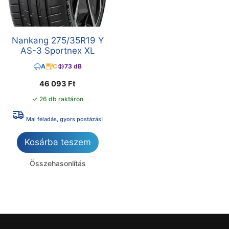
Nankang 275/35R19 Y
AS-3 Sportnex XL
A
C
73 dB
46 093
Ft
✓ 26 db raktáron
Mai feladás, gyors postázás!
Kosárba teszem
Összehasonlítás