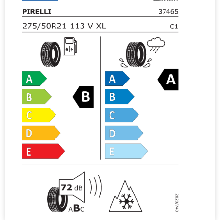
v
e
: