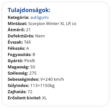
Tulajdonságok:
Kategória:
autógumi
Mintázat:
Scorpion Winter XL LR co
Átmérő:
21
Defekttűrés:
Nem
Évszak:
Téli
Fékezés:
A
Fogyasztás:
B
Gyártó:
Pirelli
Magasság:
50
Szélesség:
275
Sebességindex:
V=240 km/h
Súlyindex:
113=1150kg
Zajhatás:
72
Erősített kivitel:
XL