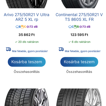
Arivo 275/50R21 V Ultra
Continental 275/50R21 V
ARZ 5 XL rp
TS 860S XL FR
B
C
72 dB
C
B
73 dB
35 862
Ft
123 595
Ft
✓ 20 db raktáron
✓ 6 db raktáron
Mai feladás, gyors postázás!
Mai feladás, gyors postázás!
Kosárba teszem
Kosárba teszem
Összehasonlítás
Összehasonlítás