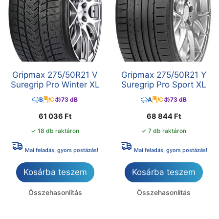
Gripmax 275/50R21 V
Gripmax 275/50R21 Y
Suregrip Pro Winter XL
Suregrip Pro Sport XL
B
C
73 dB
A
C
73 dB
61 036
Ft
68 844
Ft
✓ 18 db raktáron
✓ 7 db raktáron
Mai feladás, gyors postázás!
Mai feladás, gyors postázás!
Kosárba teszem
Kosárba teszem
Összehasonlítás
Összehasonlítás