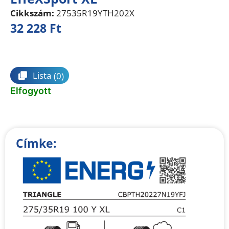
Cikkszám:
27535R19YTH202X
32 228
Ft
Összehasonlítás
Lista
(0)
Elfogyott
Címke: