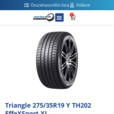
Összehasonlító lista
Fiókom
0
Triangle 275/35R19 Y TH202
EffeXSport XL