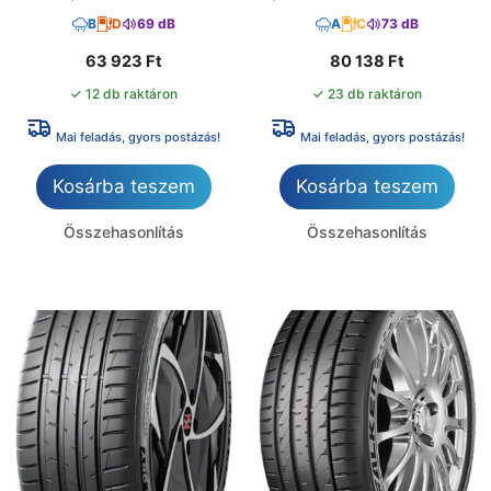
B
D
69 dB
A
C
73 dB
63 923
Ft
80 138
Ft
✓ 12 db raktáron
✓ 23 db raktáron
Mai feladás, gyors postázás!
Mai feladás, gyors postázás!
Kosárba teszem
Kosárba teszem
Összehasonlítás
Összehasonlítás