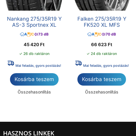
Nankang 275/35R19 Y
Falken 275/35R19 Y
AS-3 Sportnex XL
FK520 XL MFS
A
C
73 dB
A
C
70 dB
45 420
Ft
66 623
Ft
✓ 26 db raktáron
✓ 24 db raktáron
Mai feladás, gyors postázás!
Mai feladás, gyors postázás!
Kosárba teszem
Kosárba teszem
Összehasonlítás
Összehasonlítás
HASZNOS LINKEK