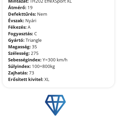
Mintázat:
TH202 EffeXSport XL
Átmérő:
19
Defekttűrés:
Nem
Évszak:
Nyári
Fékezés:
A
Fogyasztás:
C
Gyártó:
Triangle
Magasság:
35
Szélesség:
275
Sebességindex:
Y=300 km/h
Súlyindex:
100=800kg
Zajhatás:
73
Erősített kivitel:
XL